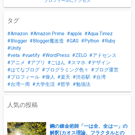
プロフィールにアクセス
タグ
Amazon
Amazon Prime
apple
Aqua Timez
Blogger
Blogger魔改造
GAS
Python
Ruby
Unity
veta
vuetify
WordPress
ZELO
アドセンス
アニメ
アプリ
ごはん
スマホ
デザイン
はてなブログ
プログラミング色々
ブログ運営
プロフィール
偉人
楽天
渋谷駅
台湾
台湾一周
大学生活
哲学
勉強法
人気の投稿
鋼の錬金術師「一は全、全は一」の
解釈(カオス理論、フラクタルとの