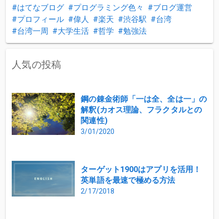
はてなブログ
プログラミング色々
ブログ運営
プロフィール
偉人
楽天
渋谷駅
台湾
台湾一周
大学生活
哲学
勉強法
人気の投稿
鋼の錬金術師「一は全、全は一」の
解釈(カオス理論、フラクタルとの
関連性)
3/01/2020
ターゲット1900はアプリを活用！
英単語を最速で極める方法
2/17/2018