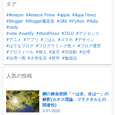
タグ
Amazon
Amazon Prime
apple
Aqua Timez
Blogger
Blogger魔改造
GAS
Python
Ruby
Unity
veta
vuetify
WordPress
ZELO
アドセンス
アニメ
アプリ
ごはん
スマホ
デザイン
はてなブログ
プログラミング色々
ブログ運営
プロフィール
偉人
楽天
渋谷駅
台湾
台湾一周
大学生活
哲学
勉強法
人気の投稿
鋼の錬金術師「一は全、全は一」の
解釈(カオス理論、フラクタルとの
関連性)
3/01/2020