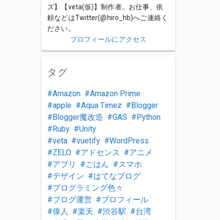
ズ】【veta(仮)】制作者。お仕事、依
頼などはTwitter(@hiro_hb)へご連絡く
ださい。
プロフィールにアクセス
タグ
Amazon
Amazon Prime
apple
Aqua Timez
Blogger
Blogger魔改造
GAS
Python
Ruby
Unity
veta
vuetify
WordPress
ZELO
アドセンス
アニメ
アプリ
ごはん
スマホ
デザイン
はてなブログ
プログラミング色々
ブログ運営
プロフィール
偉人
楽天
渋谷駅
台湾