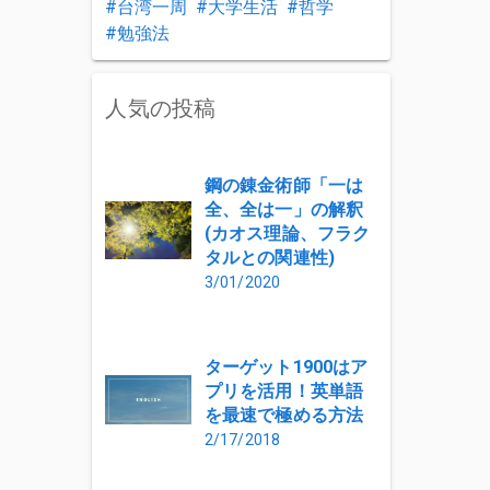
台湾一周
大学生活
哲学
勉強法
人気の投稿
鋼の錬金術師「一は
全、全は一」の解釈
(カオス理論、フラク
タルとの関連性)
3/01/2020
ターゲット1900はア
プリを活用！英単語
を最速で極める方法
2/17/2018